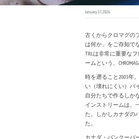
January 17, 2026
古くからクロマグのフ
は何か」をご存知で
TRLは非常に重要な
ームという、CHRO
時を遡ること2003
い（壊れにくい）バ
自分たちで作るしか
インストリームは、一
た。しかしカナダの
た。
カナダ・バンクーバ