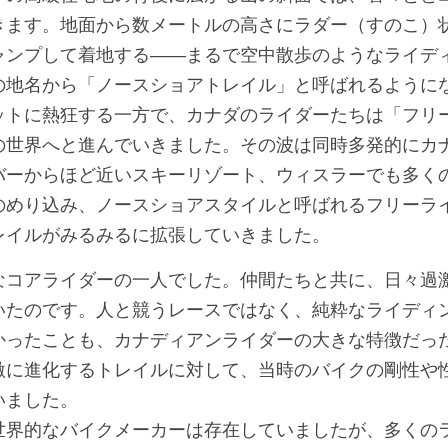
きます。地面から数メートルの高さにラダー（すのこ）
ャンプして着地する――まるで空中散歩のようなライデ
の地名から「ノースショアトレイル」と呼ばれるように
ットに熱狂する一方で、カナダのライダーたちは「フリ
の世界へと進んでいきました。その波は同時多発的にカ
バーからほど近いスキーリゾート、ウィスラーでも多く
のめり込み、ノースショアスタイルと呼ばれるフリーラ
レイルがみるみるに拡張していきました。
なコアライダーの一人でした。仲間たちと共に、日々過
いたのです。人と競うレースではなく、純粋なライディ
かったことも、カナディアンライダーの大きな特徴だっ
激に進化するトレイルに対して、当時のバイクの剛性や
いました。
世界的なバイクメーカーは存在していましたが、多くの