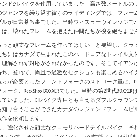
ランドのバイクを使用していました。高さ数メートルの
のジャンプを繰り返す彼らのライディングでは、フレー
ブルが日常茶飯事でした。当時ウィスラーヴィレッジで
には、壊れたフレームを抱えた仲間たちが後を絶ちませ
もっと頑丈なフレームを作ってほしい」と要望し、クラ
たちにはカナダで生まれたこのハードコアなトレイル文
く理解されず対応がされなかったのです。そこでイアン
持ち、登れて、尚且つ過激なセクションも楽しめるバイ
彼らが必要としたフロントフォークのストローク量は、D
ク、RockShox BOXXERでした。当時の第2世代BOXXER
っていました。DHバイク専用とも言えるダブルクラウン
も知り合うことができたカナダのレジェンドフレームビ
製作を依頼します。
し、強化させた頑丈なクロモリハードテイルバイク―そ
L」です。その後、サスペンションの性能アップが加速し、Rock