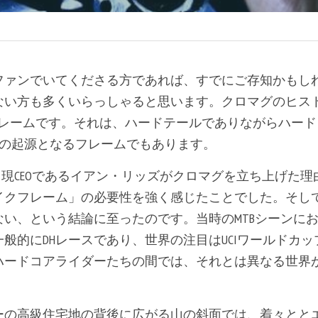
ァンでいてくださる方であれば、すでにご存知かもしれ
ない方も多くいらっしゃると思います。クロマグのヒス
フレームです。それは、ハードテールでありながらハー
MAGの起源となるフレームでもあります。
年。現CEOであるイアン・リッズがクロマグを立ち上げた
イクフレーム」の必要性を強く感じたことでした。そし
ない、という結論に至ったのです。当時のMTBシーンに
般的にDHレースであり、世界の注目はUCIワールドカ
ハードコアライダーたちの間では、それとは異なる世界
ーの高級住宅地の背後に広がる山の斜面では、着々とと