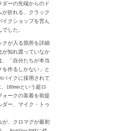
ラダーの先端からのド
ムが折れる、クラック
バイクショップを営ん
んでした。
ックが入る箇所を詳細
化が知れ渡っていなか
は、「自分たちが本当
クを作るしかない」と
Hバイクに採用されて
は、180mmという超ロ
フォークの装着を前提
ルダー、マイク・トゥ
れが、クロマグが最初
Shox PIKEに代