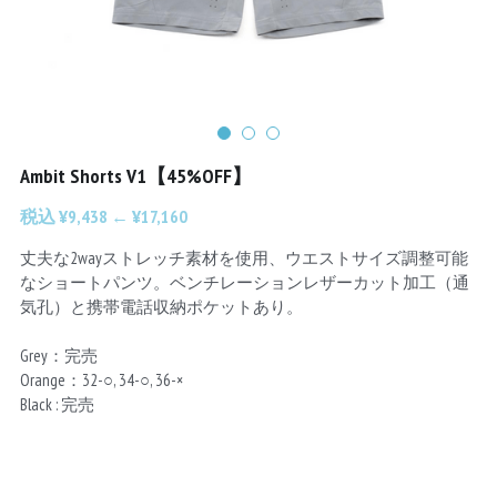
Chainrings
Bars
Rims
Saddles
Small Parts
Ambit Shorts V1【45%OFF】
税込 ¥9,438 ← ¥17,160
丈夫な2wayストレッチ素材を使用、ウエストサイズ調整可能
なショートパンツ。ベンチレーションレザーカット加工（通
気孔）と携帯電話収納ポケットあり。
Grey：完売
Orange：32-○, 34-○, 36-×
Black : 完売