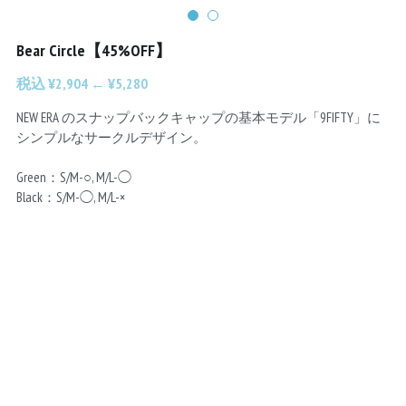
Chainrings
Bars
Bear Circle【45%OFF】
Rims
Saddles
税込 ¥2,904 ← ¥5,280
Small Parts
NEW ERA のスナップバックキャップの基本モデル「9FIFTY」に
シンプルなサークルデザイン。
Green：S/M-○, M/L-◯
Black：S/M-◯, M/L-×