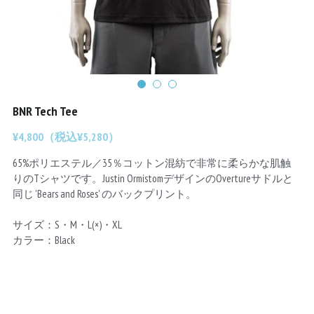
Chainrings
Bars
Rims
Saddles
Small Parts
BNR Tech Tee
¥4,800（税込¥5,280）
65%ポリエステル／35％コットン混紡で非常に柔らかな肌触
りのTシャツです。Justin OrmistomデザインのOvertureサドルと
同じ 'Bears and Roses' のバックプリント。
サイズ：S・M・L(×)・XL
カラー：Black