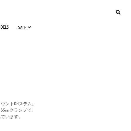
ODELS
ODELS
SALE
SALE
ウントDHステム。
35㎜クランプで、
されています。