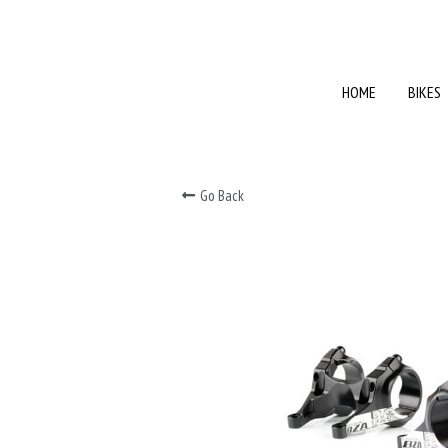
HOME
HOME
BIKES
BIKES
Go Back