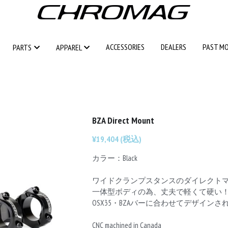
ACCESSORIES
ACCESSORIES
DEALERS
DEALERS
PAST M
PAST M
PARTS
PARTS
APPAREL
APPAREL
BZA Direct Mount
¥19,404 (税込)
カラー：Black
ワイドクランプスタンスのダイレクトマ
一体型ボディの為、丈夫で軽くて硬い！
OSX35・BZAバーに合わせてデザイン
CNC machined in Canada