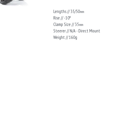
Lengths // 35/50㎜
Rise // -10º
Clamp Size // 35㎜
Steerer // N/A - Direct Mount
Weight // 160g