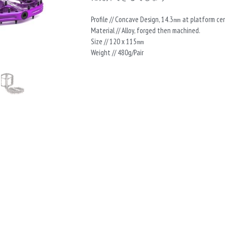
Profile // Concave Design, 14.3㎜ at platform ce
Material // Alloy, forged then machined.
Size // 120 x 115㎜
Weight // 480g/Pair