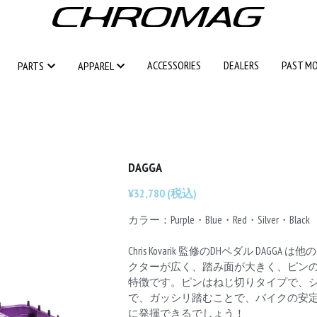
ACCESSORIES
ACCESSORIES
DEALERS
DEALERS
PAST M
PAST M
PARTS
PARTS
APPAREL
APPAREL
DAGGA
¥32,780 (税込)
カラー：Purple・Blue・Red・Silver・Black
Chris Kovarik 監修のDHペダル DAGG
クターが広く、踏み面が大きく、ピン
特徴です。ピンはねじ切りタイプで、
で、ガッシリ踏むことで、バイクの安
に発揮できるでしょう！