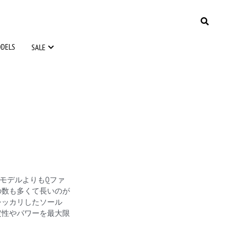
ODELS
ODELS
SALE
SALE
A は他のモデルよりもQファ
の数も多くて長いのが
シッカリしたソール
定性やパワーを最大限