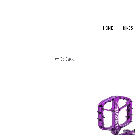
HOME
HOME
BIKES
BIKES
Go Back