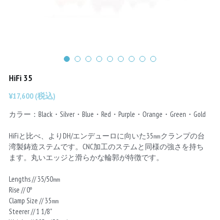
Chainrings
Bars
Rims
Saddles
Small Parts
HiFi 35
¥17,600 (税込)
カラー：Black・Silver・Blue・Red・Purple・Orange・Green・Gold
HiFiと比べ、よりDH/エンデューロに向いた35㎜クランプの台
湾製鋳造ステムです。CNC加工のステムと同様の強さを持ち
ます。丸いエッジと滑らかな輪郭が特徴です。
Lengths // 35/50㎜
Rise // 0º
Clamp Size // 35㎜
Steerer // 1 1/8"