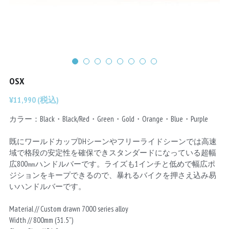
Chainrings
Bars
Rims
Saddles
Small Parts
OSX
¥11,990 (税込)
カラー：Black・Black/Red・Green・Gold・Orange・Blue・Purple
既にワールドカップDHシーンやフリーライドシーンでは高速
域で格段の安定性を確保できスタンダードになっている超幅
広800㎜ハンドルバーです。ライズも1インチと低めで幅広ポ
ジションをキープできるので、暴れるバイクを押さえ込み易
いハンドルバーです。
Material // Custom drawn 7000 series alloy
Width // 800mm (31.5”)