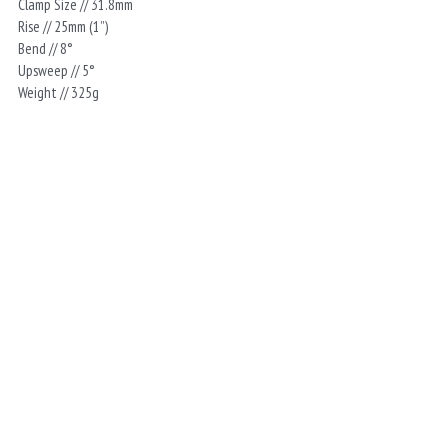
Clamp Size // 31.8mm
Rise // 25mm (1”)
Bend // 8°
Upsweep // 5°
Weight // 325g