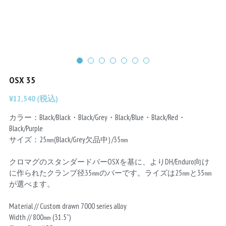
Chainrings
Bars
Rims
Saddles
Small Parts
OSX 35
¥12,540 (税込)
カラー：Black/Black・Black/Grey・Black/Blue・Black/Red・
Black/Purple
サイズ：25㎜(Black/Grey欠品中) /35㎜
クロマグのスタンダードバーOSXを基に、よりDH/Enduro向け
に作られたクランプ径35㎜のバーです。ライズは25㎜と35㎜
が選べます。
Material // Custom drawn 7000 series alloy
Width // 800㎜ (31.5”)