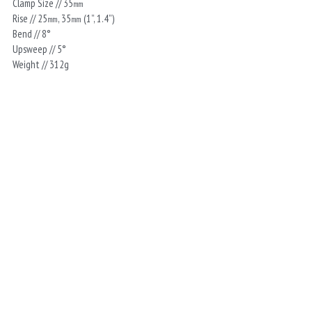
Clamp Size // 35㎜
Rise // 25㎜, 35㎜ (1”, 1.4”)
Bend // 8°
Upsweep // 5°
Weight // 312g