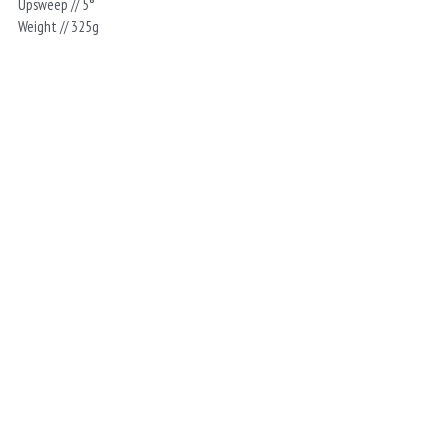
Upsweep // 5°
Weight // 325g
当サイト内の画像や文章等の無断転載・無断使用を固く禁じます。
商品のデザイン、仕様、価格等は予告なく変更する場合がありますのでご了