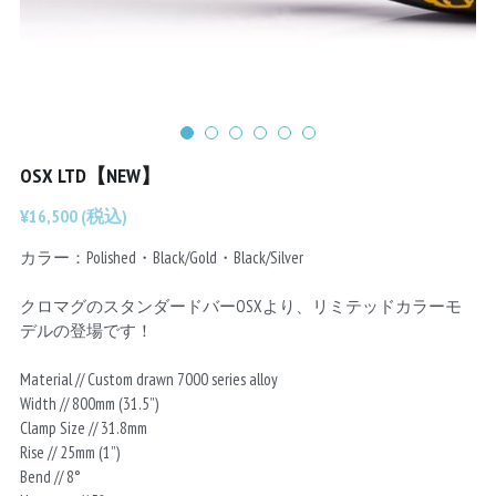
Chainrings
Bars
Rims
Saddles
Small Parts
OSX LTD【NEW】
¥16,500 (税込)
カラー：Polished・Black/Gold・Black/Silver
クロマグのスタンダードバーOSXより、リミテッドカラーモ
デルの登場です！
Material // Custom drawn 7000 series alloy
Width // 800mm (31.5”)
Clamp Size // 31.8mm
Rise // 25mm (1”)
Bend // 8°