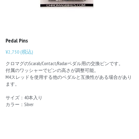
Chainrings
Bars
Rims
Saddles
Small Parts
Pedal Pins
¥2,750 (税込)
クロマグのScarab/Contact/Radarペダル用の交換ピンです。
付属のワッシャーでピンの高さが調整可能。
M4スレッドを使用する他のペダルと互換性がある場合があり
ます。
サイズ：40本入り
カラー：Silver