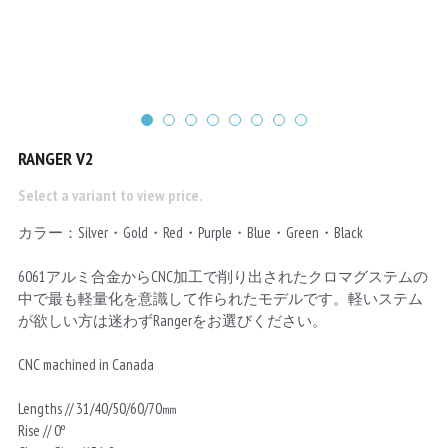
Chainrings
Bars
Rims
Saddles
Small Parts
RANGER V2
Select a variant to view price.
カラー：Silver・Gold・Red・Purple・Blue・Green・Black
6061アルミ合金からCNC加工で削り出されたクロマグステムの
中で最も軽量化を意識して作られたモデルです。軽いステム
が欲しい方は迷わずRangerをお選びください。
CNC machined in Canada
Lengths // 31/40/50/60/70㎜
Rise // 0º