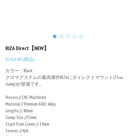
Chainrings
Bars
Rims
Saddles
Small Parts
RIZA Direct【NEW】
¥24,640 (税込)
カラー：Black
クロマグステムの最高傑作RIZAにダイレクトマウント(35㎜
clamp)が登場です。
Process // CNC Machined
Material // Premium 6061 Alloy
Lengths // 48mm
Clamp Size //35mm
Stack From Crown // 19mm
Steerer // N/A