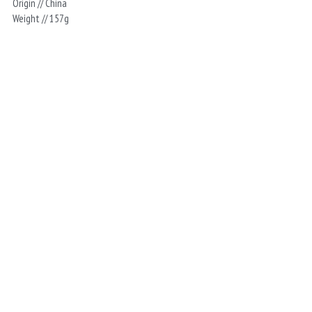
Origin // China
Weight // 157g
当サイト内の画像や文章等の無断転載・無断使用を固く禁じます。
商品のデザイン、仕様、価格等は予告なく変更する場合がありますのでご了