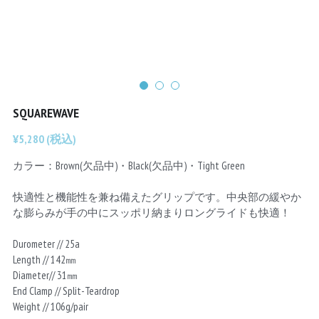
Chainrings
Bars
Rims
Saddles
Small Parts
SQUAREWAVE
¥5,280 (税込)
カラー：Brown(欠品中)・Black(欠品中)・Tight Green
快適性と機能性を兼ね備えたグリップです。中央部の緩やか
な膨らみが手の中にスッポリ納まりロングライドも快適！
Durometer // 25a
Length // 142㎜
Diameter// 31㎜
End Clamp // Split-Teardrop
Weight // 106g/pair