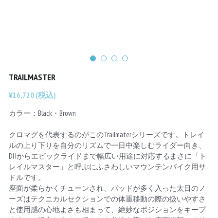
Chainrings
Bars
Rims
Saddles
Small Parts
TRAILMASTER
¥16,720 (税込)
カラー：Black・Brown
クロマグを代表するのがこのTrailmaterシリーズです。トレイ
ルの上り下りを自分のリズムで一日中楽しむライダー向き、
DHからエピックライドまで幅広い用途に対応するまさに「ト
レイルマスター」と呼ぶにふさわしいマウンテンバイク用サ
ドルです。
座面が柔らかくチューンされ、パッドが多く入った太目のノ
ーズはテクニカルセクションでの体重移動の際の扱いやすさ
と使用感の心地よさも相まって、絶妙なポジションをキープ