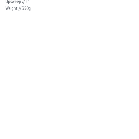
Upsweep // 5°
Weight // 350g
当サイト内の画像や文章等の無断転載・無断使用を固く禁じます。
商品のデザイン、仕様、価格等は予告なく変更する場合がありますのでご了