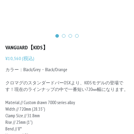
Chainrings
Bars
Rims
Saddles
Small Parts
VANGUARD【KIDS】
¥10,560 (税込)
カラー：Black/Grey・Black/Orange
クロマグのスタンダードバーOSXより、KIDSモデルの登場で
す！現在のラインナップの中で一番短い720㎜幅になります。
Material // Custom drawn 7000 series alloy
Width // 720mm (28.35”)
Clamp Size // 31.8mm
Rise // 25mm (1”)
Bend // 8°